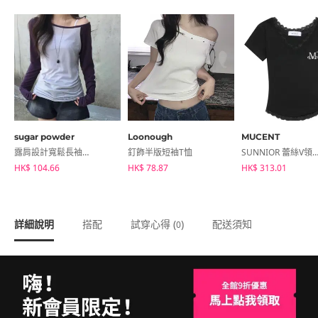
sugar powder
Loonough
MUCENT
露肩設計寬鬆長袖T恤
釘飾半版短袖T恤
SUNNIOR 蕾絲V領短袖
HK$ 104.66
HK$ 78.87
HK$ 313.01
詳細說明
搭配
試穿心得 (
)
配送須知
0