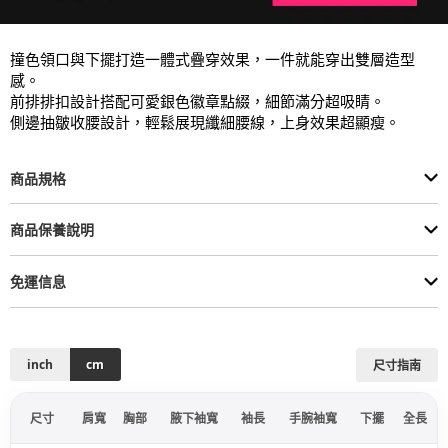
撞色領口與下擺打造一體式疊穿效果，一件就能穿出雙層造型
感。

前排排扣設計搭配可愛銀色徽章點綴，細節滿分超吸睛。

側邊抽皺收腰設計，輕鬆展現纖細腰線，上身效果超顯瘦。
商品規格
商品保養說明
免運信息
inch
cm
尺寸指南
尺寸
肩寬
胸部
腋下袖寬
袖長
手腕袖寬
下擺
全長