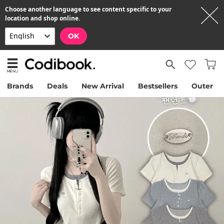
Choose another language to see content specific to your
location and shop online.
OK
Brands
Deals
New Arrival
Bestsellers
Outer