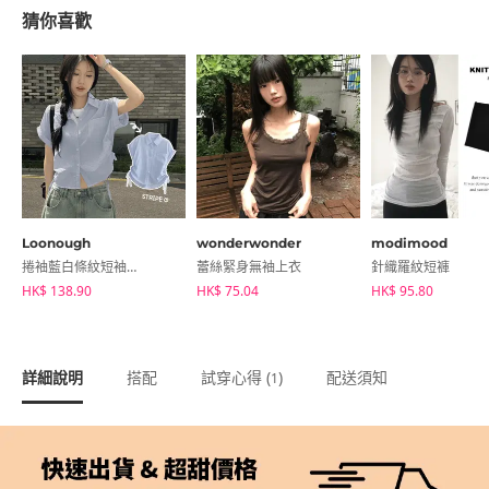
猜你喜歡
Loonough
wonderwonder
modimood
捲袖藍白條紋短袖襯衫
蕾絲緊身無袖上衣
針織羅紋短褲
HK$ 138.90
HK$ 75.04
HK$ 95.80
詳細說明
搭配
試穿心得 (
)
配送須知
1