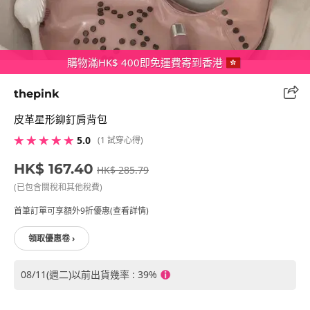
購物滿HK$ 400即免運費寄到香港
thepink
皮革星形鉚釘肩背包
★ ★ ★ ★ ★
5.0
(1 試穿心得)
HK$ 167.40
HK$ 285.79
(已包含關稅和其他稅費)
首筆訂單可享額外9折優惠(查看詳情)
領取優惠卷 ›
08/11(週二)以前出貨幾率 : 39%