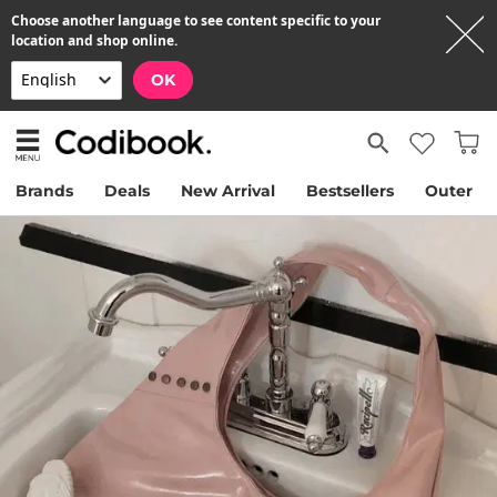
Choose another language to see content specific to your
location and shop online.
OK
Brands
Deals
New Arrival
Bestsellers
Outer