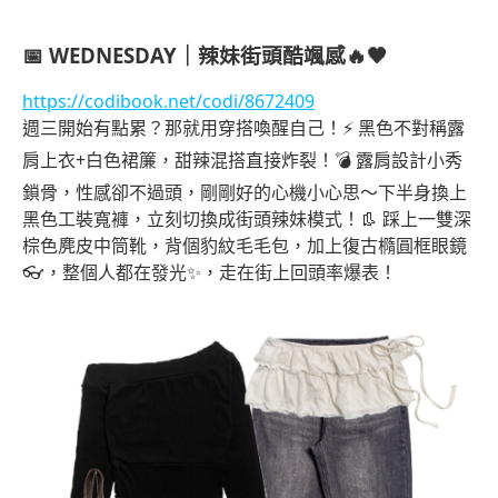
📅
WEDNESDAY｜辣妹街頭酷颯感🔥🖤
https://codibook.net/codi/8672409
週三開始有點累？那就用穿搭喚醒自己！⚡️ 黑色不對稱露
肩上衣+白色裙簾，甜辣混搭直接炸裂！💣 露肩設計小秀
鎖骨，性感卻不過頭，剛剛好的心機小心思～下半身換上
黑色工裝寬褲，立刻切換成街頭辣妹模式！👢 踩上一雙深
棕色麂皮中筒靴，背個豹紋毛毛包，加上復古橢圓框眼鏡
👓，整個人都在發光✨，走在街上回頭率爆表！