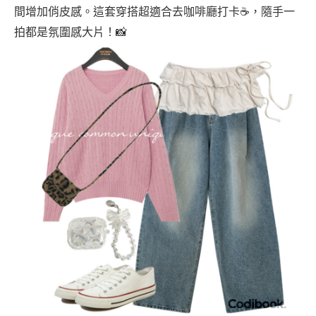
間增加俏皮感。這套穿搭超適合去咖啡廳打卡☕️，隨手一
拍都是氛圍感大片！📸