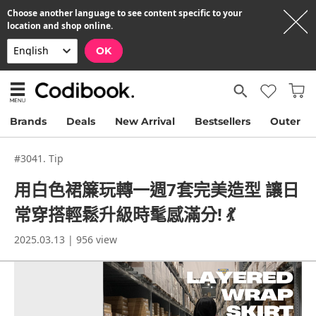
Choose another language to see content specific to your
location and shop online.
OK
Brands
Deals
New Arrival
Bestsellers
Outer
#3041. Tip
用白色裙簾玩轉一週7套完美造型 讓日
常穿搭輕鬆升級時髦感滿分! 💃
2025.03.13 | 956 view