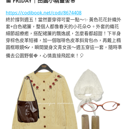
📅
FRIDAY｜田園小精靈🌼🌸
https://codibook.net/codi/8674408
終於撐到週五！當然要穿得可愛一點～✨ 黃色花花針織外
套+白色裙簾，整個人都像春天的小花朵🌻。外套的織花
細節超療癒，搭配裙簾的飄逸感，怎麼看都超甜！下半身
穿棕色皮革短褲，加一個咖啡色皮革斜背包👜，再戴上橢
圓框眼鏡👓，瞬間變身文青女孩～週五穿這一套，隨時準
備去公園野餐🍓，心情直接飛起來！🎈