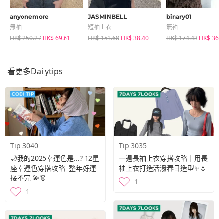
anyonemore
JASMINBELL
binary01
無袖
短袖上衣
無袖
HK$ 250.27
HK$ 69.61
HK$ 151.68
HK$ 38.40
HK$ 174.43
HK$ 36
看更多dailytips
Tip 3040
Tip 3035
🌙我的2025幸運色是...? 12星
一週長袖上衣穿搭攻略｜用長
座幸運色穿搭攻略! 整年好運
袖上衣打造活潑春日造型✨🌷
接不完 💫👗
1
1