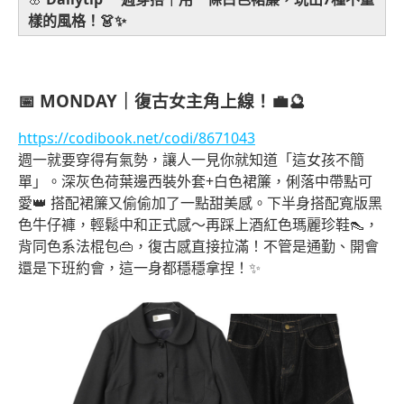
樣的風格！👗✨
📅
MONDAY｜復古女主角上線！💼🔮
https://codibook.net/codi/8671043
週一就要穿得有氣勢，讓人一見你就知道「這女孩不簡
單」。深灰色荷葉邊西裝外套+白色裙簾，俐落中帶點可
愛👑 搭配裙簾又偷偷加了一點甜美感。下半身搭配寬版黑
色牛仔褲，輕鬆中和正式感～再踩上酒紅色瑪麗珍鞋👠，
背同色系法棍包👜，復古感直接拉滿！不管是通勤、開會
還是下班約會，這一身都穩穩拿捏！✨