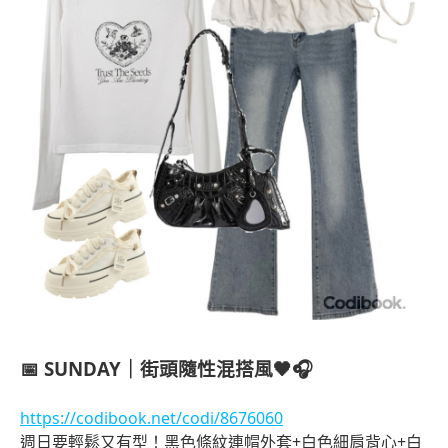
📅
SUNDAY｜街頭隨性混搭風🖤🎧
https://codibook.net/codi/8676060
週日要輕鬆又有型！黑色條紋連帽外套+白色細肩背心+白