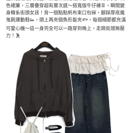
色裙簾，三層疊穿超有層次感～搭寬版牛仔褲👖，瞬間變
身韓系街頭女孩！背一個點點帆布束口包🎒，腳踩厚底魔
鬼氈運動鞋👟，頭上再夾個魚形髮夾🐟，每個細節都充滿
可愛心機～這一身完全可以一路穿到晚上，走跳街頭無壓
力！🕺