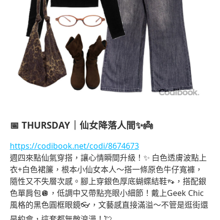
📅
THURSDAY｜仙女降落人間✨👼
https://codibook.net/codi/8674673
週四來點仙氣穿搭，讓心情瞬間升級！✨ 白色透膚波點上
衣+白色裙簾，根本小仙女本人～搭一條原色牛仔寬褲，
隨性又不失層次感。腳上穿銀色厚底蝴蝶結鞋👡，搭配銀
色單肩包🪩，低調中又帶點亮眼小細節！戴上Geek Chic
風格的黑色圓框眼鏡👓，文藝感直接滿溢～不管是逛街還
是約會，這套都無敵浪漫！💘