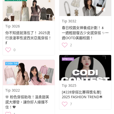
Tip 3032
Tip 3026
春日校園女神養成計劃！🌷
你不知道就落伍了！ 2025流
一週輕甜復古少女感穿搭 ✨一
行浪漫率性波西米亞風穿搭！
週OOTD美翻校園！
💃
2
0
Tip 3025
Tip 3022
[#228穿搭比賽得獎名單]
🌸 粉色穿搭助攻！溫柔甜美
2025 FASHION TREND🌟
感大爆發，讓你好人緣擋不
7
住！💖