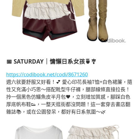
📅
SATURDAY｜慵懶日系女孩🍵🎐
https://codibook.net/codi/8671260
週六就要舒服又好看！💕 愛心印花長袖T恤+白色裙簾，隨
性又充滿小巧思～搭配靴型牛仔褲，腿部線條直接拉長！
拎一個黑色仿鱷魚皮半月包🖤，立刻增加質感，腳踩白色
厚底帆布鞋👟，一整天逛街都沒問題！這一套穿去書店翻
雜誌📚，或在公園發呆，都好有日系氛圍～🌿