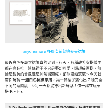
anyonemore 多層次荷葉邊交疊裙簾
最近白色多層次裙簾真的火到不行🔥，各種韓系穿搭博主
都在瘋狂推！這條裙子不只是夢幻可愛，還超級百搭，無
論是甜美約會風還是帥氣街頭感，都能輕鬆駕馭～今天就
帶你玩轉
一週白色裙簾穿搭
，讓一條裙子變化出 7 種完全
不同的氛圍感！✨每一天都能穿出新鮮感！快一起來玩穿
搭吧～✨👠
🌸
Dailytip 一週穿搭｜用一條白色裙簾，玩出7種不重