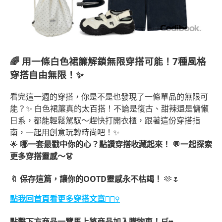
🌈
用一條白色裙簾解鎖無限穿搭可能！7種風格
穿搭自由無限！✨
看完這一週的穿搭，你是不是也發現了一條單品的無限可
能？✨ 白色裙簾真的太百搭！不論是復古、甜辣還是慵懶
日系，都能輕鬆駕馭～趕快打開衣櫃，跟著這份穿搭指
南，一起用創意玩轉時尚吧！✨
🌟
哪一套最戳中你的心？點讚穿搭收藏起來！
💬
一起探索
更多穿搭靈感～👗
🔖
保存這篇，讓你的OOTD靈感永不枯竭！
🫶🌷
點我回首頁看更多穿搭文章💁🏻‍♀️
馬上將商品加入購物車！🛒
點擊下方商品一覽
❤️