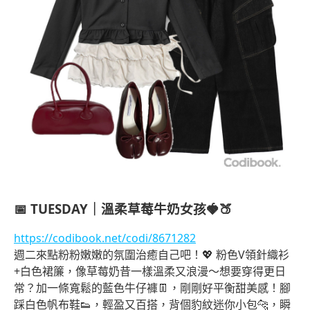
📅
TUESDAY｜溫柔草莓牛奶女孩🍓🍑
https://codibook.net/codi/8671282
週二來點粉粉嫩嫩的氛圍治癒自己吧！💖 粉色V領針織衫
+白色裙簾，像草莓奶昔一樣溫柔又浪漫～想要穿得更日
常？加一條寬鬆的藍色牛仔褲👖，剛剛好平衡甜美感！腳
踩白色帆布鞋👟，輕盈又百搭，背個豹紋迷你小包🐆，瞬