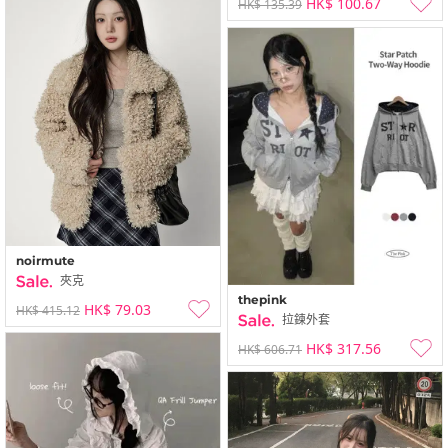
HK$ 100.67
HK$ 135.39
noirmute
夾克
thepink
HK$ 79.03
HK$ 415.12
拉鍊外套
HK$ 317.56
HK$ 606.71