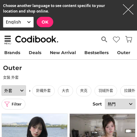
Choose another language to see content specific to your
location and shop online.
OK
Brands
Deals
New Arrival
Bestsellers
Outer
Outer
女裝 外套
›
針織外套
大衣
夾克
羽絨外套
拉鍊外
Sort
Filter