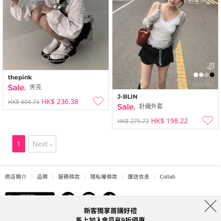
thepink
夾克
J-BLIN
HK$ 236.38
HK$ 404.74
針織外套
HK$ 198.22
HK$ 275.73
1
Next ›
商店簡介
品牌
服務條款
隱私權條款
運送信息
Collab
Address: A-301, 114, Gasan digital 2-ro, Geumcheon-gu, Seoul