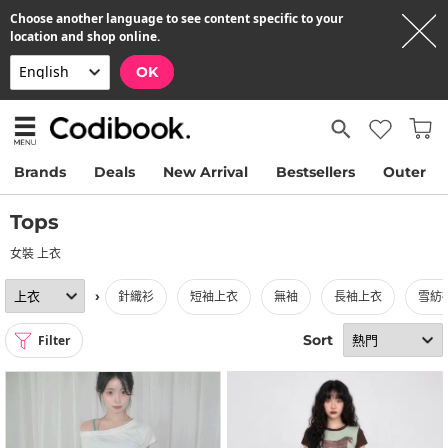
Choose another language to see content specific to your
location and shop online.
OK
Brands
Deals
New Arrival
Bestsellers
Outer
Tops
女裝 上衣
›
針織衫
短袖上衣
無袖
長袖上衣
雪紡
Sort
Filter