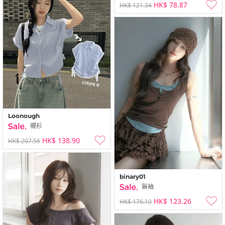
HK$ 78.87
HK$ 121.34
Loonough
襯衫
HK$ 138.90
HK$ 207.56
binary01
無袖
HK$ 123.26
HK$ 176.10