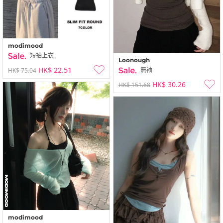
modimood
短袖上衣
Loonough
HK$ 22.51
無袖
HK$ 75.04
HK$ 30.26
HK$ 151.68
modimood