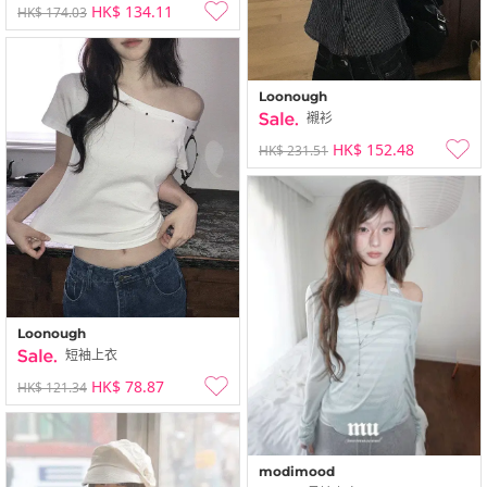
HK$ 134.11
HK$ 174.03
Loonough
襯衫
HK$ 152.48
HK$ 231.51
Loonough
短袖上衣
HK$ 78.87
HK$ 121.34
modimood