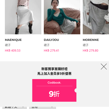
MAENIQUE
DAILYJOU
MORENNE
裙子
裙子
裙子
HK$ 409.53
HK$ 279.41
HK$ 279.80
商店簡介
品牌
服務條款
隱私權條款
運送信息
Collab
Address: A-301, 114, Gasan digital 2-ro, Geumcheon-gu, Seoul
Tel: 30084409 (Hong Kong) Email: help@codibook.net