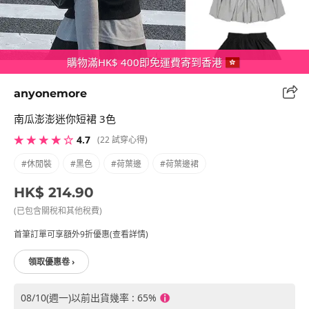
購物滿HK$ 400即免運費寄到香港
anyonemore
南瓜澎澎迷你短裙 3色
★ ★ ★ ★ ☆
4.7
(22 試穿心得)
#休閒裝
#黑色
#荷葉邊
#荷葉邊裙
HK$ 214.90
(已包含關稅和其他稅費)
首筆訂單可享額外9折優惠(查看詳情)
領取優惠卷 ›
08/10(週一)以前出貨幾率 : 65%