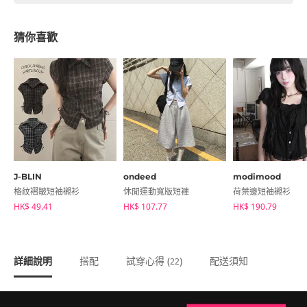
猜你喜歡
J-BLIN
ondeed
modimood
格紋褶皺短袖襯衫
休閒運動寬版短褲
荷葉邊短袖襯衫
HK$ 49.41
HK$ 107.77
HK$ 190.79
詳細說明
搭配
試穿心得 (
)
配送須知
22